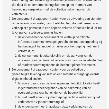
verschuldigd dat evenredig is aan dat gedeelte van de verbintenis
dat door de ondernemer is nagekomen op het moment van
herroeping, vergeleken met de volledige nakoming van de
verbintenis.
De consument draagt geen kosten voor de uitvoering van diensten
of de levering van water, gas of elektriciteit, die niet gereed voor
verkoop zijn gemaakt in een beperkt volume of hoeveelheid, of tot
levering van stadsverwarming, indien:
de ondernemer de consument de wettelijk verplichte
informatie over het herroepingsrecht, de kostenvergoeding bij
herroeping of het modelformulier voor herroeping niet heeft
verstrekt, of;
de consument niet uitdrukkelijk om de aanvang van de
uitvoering van de dienst of levering van gas, water, elektriciteit
of stadsverwarming tijdens de bedenktijd heeft verzocht.
De consument draagt geen kosten voor de volledige of
gedeeltelijke levering van niet op een materiële drager geleverde
digitale inhoud, indien:
hij voorafgaand aan de levering ervan niet uitdrukkelijk heeft
ingestemd met het beginnen van de nakoming van de
overeenkomst voor het einde van de bedenktijd;
hij niet heeft erkend zijn herroepingsrecht te verliezen bij het
verlenen van zijn toestemming; of
de ondernemer heeft nagelaten deze verklaring van de