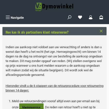
Ga naar de hoofdinhoud
Je hebt 0 items op j
Navigatie
Hoe kan ik als particuliere klant retourneren?
Indien uw aankoop niet voldoet aan uw verwachting of anders is dan u
wenst dan heeft u het recht (het zgn. Herroepingsrecht) om binnen 14
dagen na de dag na ontvangst van uw bestelling de aankoop ongedaan
te maken. Dit mag zonder opgaaf van reden. (Wij stellen overigens wel
op prijs wanneer u ons kunt melden waarom u de aankoop ongedaan
wilt maken zodat wij de situatie begrijpen). Dit wordt ook wel de
afkoelingsperiode genoemd.
Hieronder vindt u de 6 stappen van de retourprocedure voor retournering
binnen 14 dagen:
Meld uw retourzendingen vooraf altijd even aan per email aan bij
onze
. De reden van retour hoeft u niet op te
klantenservice