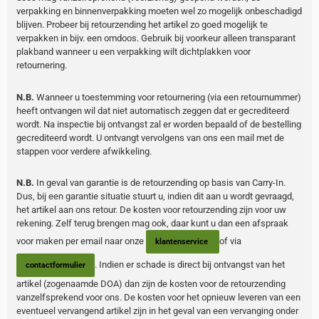
verpakking en binnenverpakking moeten wel zo mogelijk onbeschadigd
blijven. Probeer bij retourzending het artikel zo goed mogelijk te
verpakken in bijv. een omdoos. Gebruik bij voorkeur alleen transparant
plakband wanneer u een verpakking wilt dichtplakken voor
retournering.
N.B.
Wanneer u toestemming voor retournering (via een retournummer)
heeft ontvangen wil dat niet automatisch zeggen dat er gecrediteerd
wordt. Na inspectie bij ontvangst zal er worden bepaald of de bestelling
gecrediteerd wordt. U ontvangt vervolgens van ons een mail met de
stappen voor verdere afwikkeling.
N.B.
In geval van garantie is de retourzending op basis van Carry-In.
Dus, bij een garantie situatie stuurt u, indien dit aan u wordt gevraagd,
het artikel aan ons retour. De kosten voor retourzending zijn voor uw
rekening. Zelf terug brengen mag ook, daar kunt u dan een afspraak
voor maken per email naar onze
of via
klantenservice
. Indien er schade is direct bij ontvangst van het
contactformulier
artikel (zogenaamde DOA) dan zijn de kosten voor de retourzending
vanzelfsprekend voor ons. De kosten voor het opnieuw leveren van een
eventueel vervangend artikel zijn in het geval van een vervanging onder