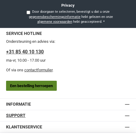
Privacy
Door doorgaan te selecteren, bevestigt u dat u onze
gegevensbeschermingsinformatie
hebt gelezen en onze
algemene voorwaarden
hebt geaccepteerd.
*
SERVICE HOTLINE
Ondersteuning en advies via:
+31 85 40 10 130
ma-vr, 10.00 - 17.00 uur
Of via ons
contactformulier
.
Een bestelling herroepen
INFORMATIE
SUPPORT
KLANTENSERVICE