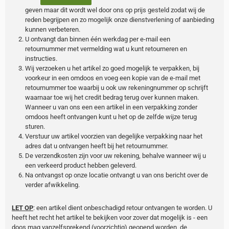
geven maar dit wordt wel door ons op prijs gesteld zodat wij de
reden begrijpen en zo mogelijk onze dienstverlening of aanbieding
kunnen verbeteren.
U ontvangt dan binnen één werkdag per e-mail een
retournummer met vermelding wat u kunt retourneren en
instructies.
Wij verzoeken u het artikel zo goed mogelijk te verpakken, bij
voorkeur in een omdoos en voeg een kopie van de e-mail met
retournummer toe waarbij u ook uw rekeningnummer op schrijft
waarnaar toe wij het credit bedrag terug over kunnen maken.
Wanneer u van ons een een artikel in een verpakking zonder
omdoos heeft ontvangen kunt u het op de zelfde wijze terug
sturen.
Verstuur uw artikel voorzien van degelijke verpakking naar het
adres dat u ontvangen heeft bij het retournummer.
De verzendkosten zijn voor uw rekening, behalve wanneer wij u
een verkeerd product hebben geleverd.
Na ontvangst op onze locatie ontvangt u van ons bericht over de
verder afwikkeling.
LET OP
: een artikel dient onbeschadigd retour ontvangen te worden. U
heeft het recht het artikel te bekijken voor zover dat mogelijk is - een
doos mag vanzelfsprekend (voorzichtig) geopend worden, de