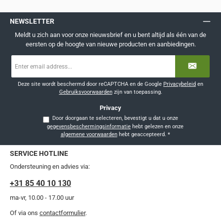
NEWSLETTER
Meldt u zich aan voor onze nieuwsbrief en u bent altijd als één van de
eersten op de hoogte van nieuwe producten en aanbiedingen.
E-
mailadres
*
Deze site wordt beschermd door reCAPTCHA en de Google
Privacybeleid
en
Gebruiksvoorwaarden
zijn van toepassing.
Privacy
Door doorgaan te selecteren, bevestigt u dat u onze
gegevensbeschermingsinformatie
hebt gelezen en onze
algemene voorwaarden
hebt geaccepteerd.
*
SERVICE HOTLINE
Ondersteuning en advies via:
+31 85 40 10 130
ma-vr, 10.00 - 17.00 uur
Of via ons
contactformulier
.