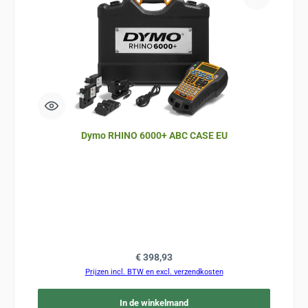
Dymo RHINO 6000+ ABC CASE EU
Normale prijs:
€ 398,93
Prijzen incl. BTW en excl. verzendkosten
In de winkelmand