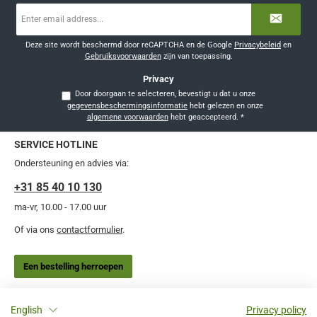
E-
mailadres
*
Deze site wordt beschermd door reCAPTCHA en de Google
Privacybeleid
en
Gebruiksvoorwaarden
zijn van toepassing.
Privacy
Door doorgaan te selecteren, bevestigt u dat u onze
gegevensbeschermingsinformatie
hebt gelezen en onze
algemene voorwaarden
hebt geaccepteerd.
*
SERVICE HOTLINE
Ondersteuning en advies via:
+31 85 40 10 130
ma-vr, 10.00 - 17.00 uur
Of via ons
contactformulier
.
Een bestelling herroepen
INFORMATIE
English
Privacy policy