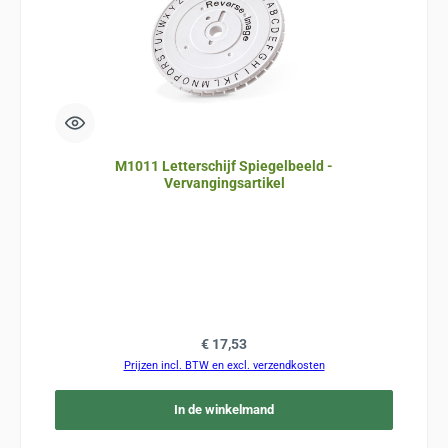
M1011 Letterschijf Spiegelbeeld -
Vervangingsartikel
Normale prijs:
€ 17,53
Prijzen incl. BTW en excl. verzendkosten
In de winkelmand