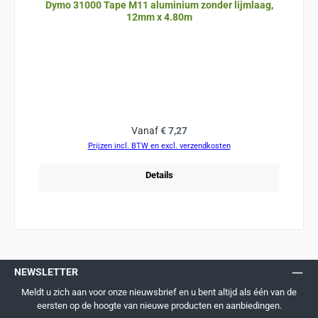
Dymo 31000 Tape M11 aluminium zonder lijmlaag,
12mm x 4.80m
Normale prijs:
Vanaf
€ 7,27
Prijzen incl. BTW en excl. verzendkosten
Details
NEWSLETTER
Meldt u zich aan voor onze nieuwsbrief en u bent altijd als één van de
eersten op de hoogte van nieuwe producten en aanbiedingen.