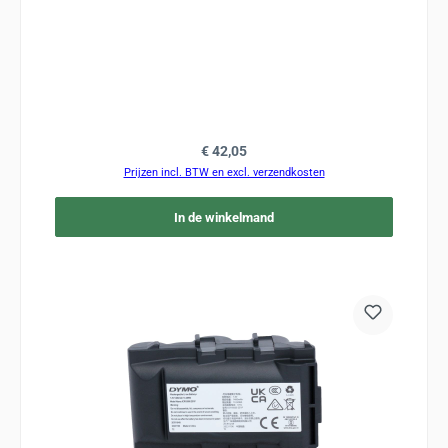
Normale prijs:
€ 42,05
Prijzen incl. BTW en excl. verzendkosten
In de winkelmand