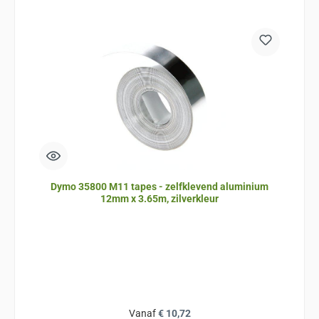
Dymo 35800 M11 tapes - zelfklevend aluminium
12mm x 3.65m, zilverkleur
Normale prijs:
Vanaf
€ 10,72