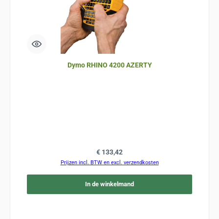
Dymo RHINO 4200 AZERTY
Normale prijs:
€ 133,42
Prijzen incl. BTW en excl. verzendkosten
In de winkelmand