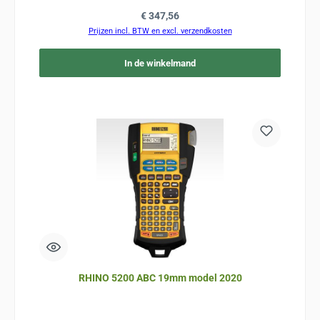
Normale prijs:
€ 347,56
Prijzen incl. BTW en excl. verzendkosten
In de winkelmand
RHINO 5200 ABC 19mm model 2020