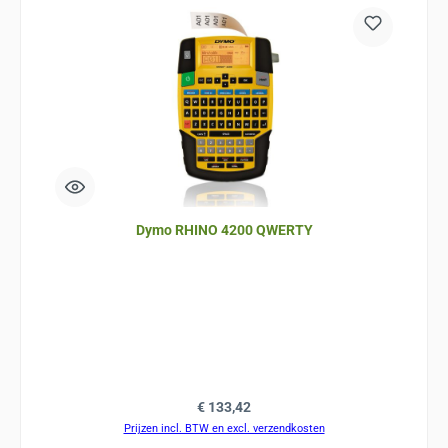
Dymo RHINO 4200 QWERTY
Normale prijs:
€ 133,42
Prijzen incl. BTW en excl. verzendkosten