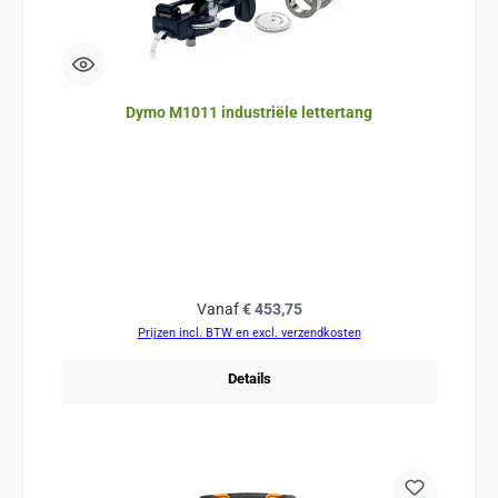
Dymo M1011 industriële lettertang
Normale prijs:
Vanaf
€ 453,75
Prijzen incl. BTW en excl. verzendkosten
Details