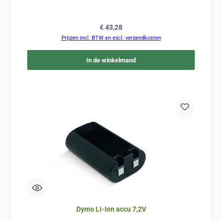
Normale prijs:
€ 43,28
Prijzen incl. BTW en excl. verzendkosten
In de winkelmand
Dymo Li-Ion accu 7,2V