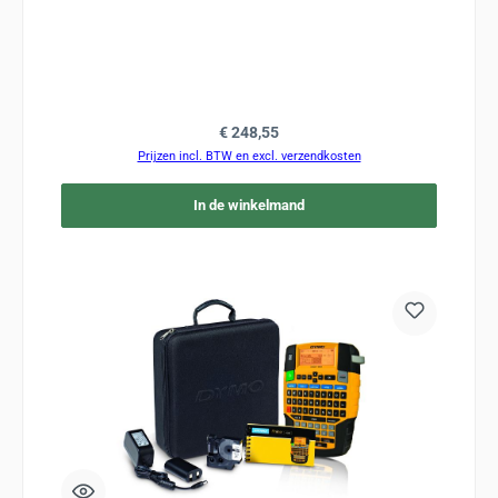
Normale prijs:
€ 248,55
Prijzen incl. BTW en excl. verzendkosten
In de winkelmand