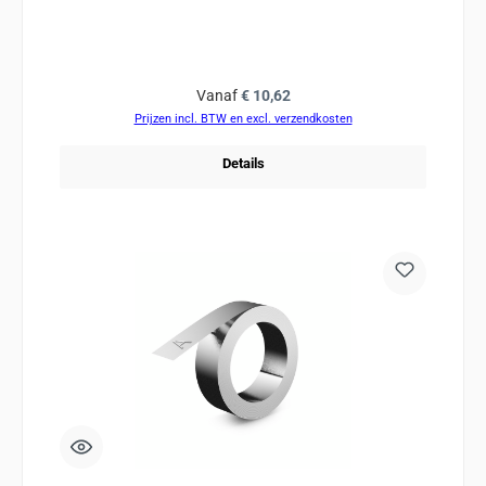
Normale prijs:
Vanaf
€ 10,62
Prijzen incl. BTW en excl. verzendkosten
Details