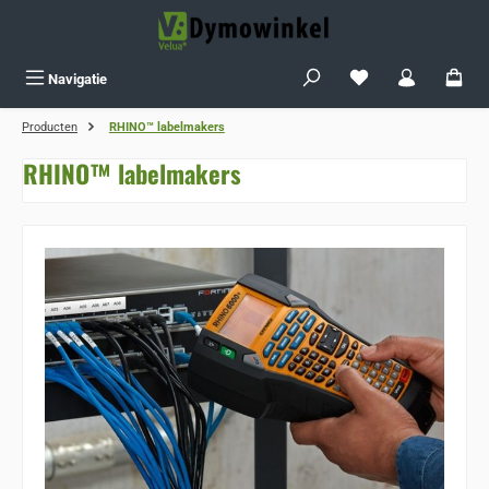
Ga naar de hoofdinhoud
Je hebt 0 items op j
Navigatie
Producten
RHINO™ labelmakers
RHINO™ labelmakers