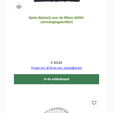
Dymo Batterij voor de Rhino 6000+
(vervangingsartikel)
Normale prijs:
€ 40,83
Prijzen incl. BTW en excl. verzendkosten
In de winkelmand