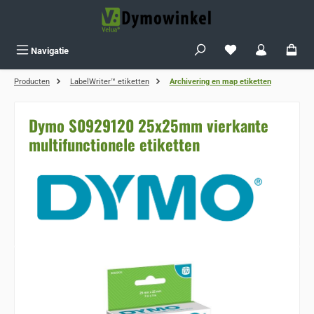
Ga naar de hoofdinhoud
Je hebt 0 items op j
Navigatie
Producten
LabelWriter™ etiketten
Archivering en map etiketten
Dymo S0929120 25x25mm vierkante
multifunctionele etiketten
Sla de afbeeldingengalerij over