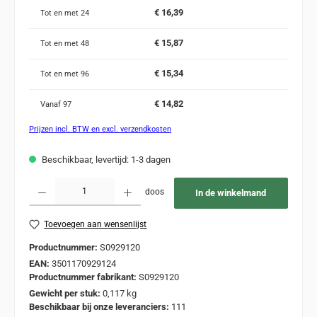
€ 16,39
Tot en met
24
€ 15,87
Tot en met
48
€ 15,34
Tot en met
96
€ 14,82
Vanaf
97
Prijzen incl. BTW en excl. verzendkosten
Beschikbaar, levertijd: 1-3 dagen
Producthoeveelheid: Voer de gewenste hoeveelheid in of gebruik de knoppen om de
doos
In de winkelmand
Toevoegen aan wensenlijst
Productnummer:
S0929120
EAN:
3501170929124
Productnummer fabrikant:
S0929120
Gewicht per stuk:
0,117 kg
Beschikbaar bij onze leveranciers:
111