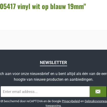
05417 vinyl wit op blauw 19mm"
NEWSLETTER
ich aan voor onze nieuwsbrief en u bent altijd als één van de eer
hoogte van nieuwe producten en aanbiedingen.
E-
mailadres
*
ordt beschermd door reCAPTCHA en de Google
Privacybeleid
en
Gebruiksvoorwa
toepassing.