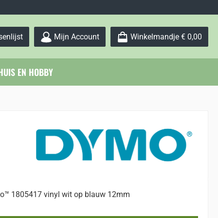
Je hebt 0 items op je verlanglijstje
enlijst
Mijn Account
Winkelmandje
€ 0,00
HUIS EN HOBBY
™ 1805417 vinyl wit op blauw 12mm