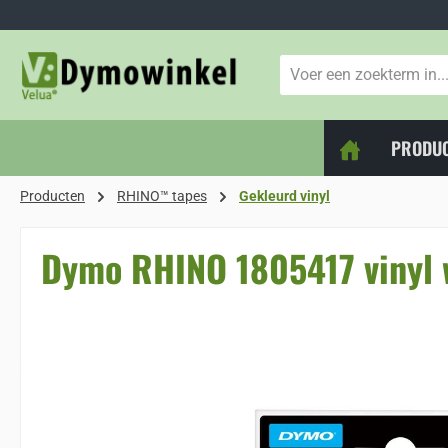
naar de hoofdinhoud
Ga naar de zoekopdracht
Ga naar de hoofdnavigatie
PRODU
Producten
RHINO™ tapes
Gekleurd vinyl
Dymo RHINO 1805417 vinyl 
Sla de afbeeldingengalerij over