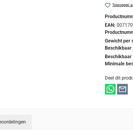
Toevoegen aa
Productnum
EAN:
007170
Productnumm
Gewicht per 
Beschikbaar 
Beschikbaar 
Minimale bes
Deel dit produ
eoordelingen