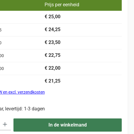
Prijs per eenheid
€ 25,00
€ 24,25
5
€ 23,50
0
€ 22,75
00
€ 22,00
00
€ 21,25
TW en excl. verzendkosten
, levertijd: 1-3 dagen
eid: Voer de gewenste hoeveelheid in of gebruik de knoppen om de hoevee
In de winkelmand