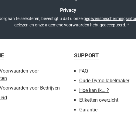
Privacy
orgaan te selecteren, bevestigt u dat u onze
gegevensbeschermingsinfo
gelezen en onze
algemene voorwaarden
hebt geaccepteerd.
*
IE
SUPPORT
Voorwaarden voor
FAQ
ten
Oude Dymo labelmaker
Voorwaarden voor Bedrijven
Hoe kan ik....?
leid
Etiketten overzicht
Garantie