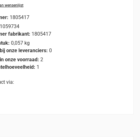
n wensenlijst
mer:
1805417
1059734
er fabrikant:
1805417
stuk:
0,057 kg
bij onze leveranciers:
0
in onze voorraad:
2
telhoeveelheid:
1
ct via: