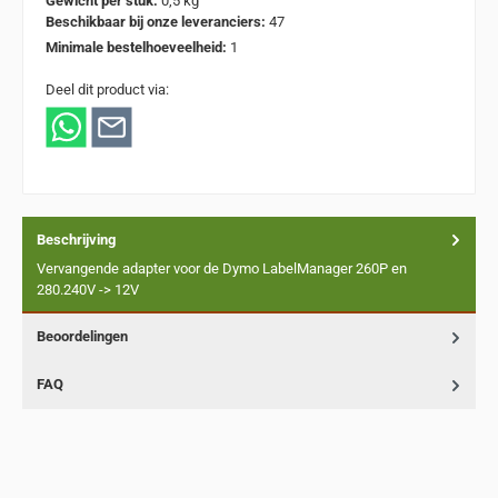
Gewicht per stuk:
0,5 kg
Beschikbaar bij onze leveranciers:
47
Minimale bestelhoeveelheid:
1
Deel dit product via:
Beschrijving
Vervangende adapter voor de Dymo LabelManager 260P en
280.240V -> 12V
Beoordelingen
FAQ