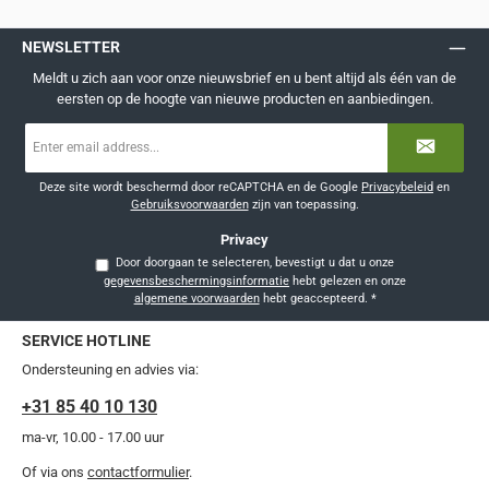
NEWSLETTER
Meldt u zich aan voor onze nieuwsbrief en u bent altijd als één van de
eersten op de hoogte van nieuwe producten en aanbiedingen.
E-
mailadres
*
Deze site wordt beschermd door reCAPTCHA en de Google
Privacybeleid
en
Gebruiksvoorwaarden
zijn van toepassing.
Privacy
Door doorgaan te selecteren, bevestigt u dat u onze
gegevensbeschermingsinformatie
hebt gelezen en onze
algemene voorwaarden
hebt geaccepteerd.
*
SERVICE HOTLINE
Ondersteuning en advies via:
+31 85 40 10 130
ma-vr, 10.00 - 17.00 uur
Of via ons
contactformulier
.