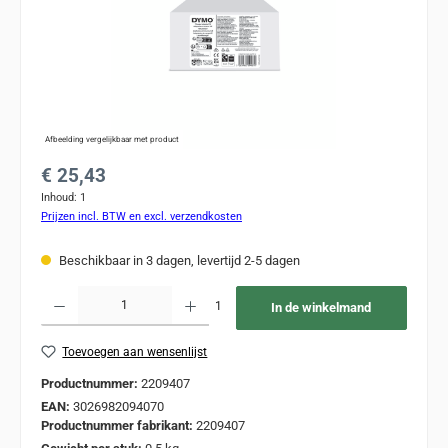
Afbeelding vergelijkbaar met product
Normale prijs:
€ 25,43
Inhoud:
1
Prijzen incl. BTW en excl. verzendkosten
Beschikbaar in 3 dagen, levertijd 2-5 dagen
Producthoeveelheid: Voer de gewenste hoeveelheid in of gebruik de knoppen om de
1
In de winkelmand
Toevoegen aan wensenlijst
Productnummer:
2209407
EAN:
3026982094070
Productnummer fabrikant:
2209407