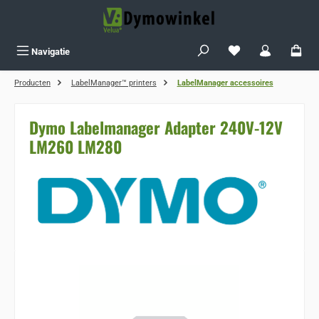
Ga naar de hoofdinhoud
Je hebt 0 items op j
Navigatie
Producten
LabelManager™ printers
LabelManager accessoires
Dymo Labelmanager Adapter 240V-12V
LM260 LM280
Sla de afbeeldingengalerij over