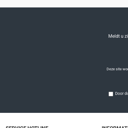
Meldt u z
Deze site w
Door do