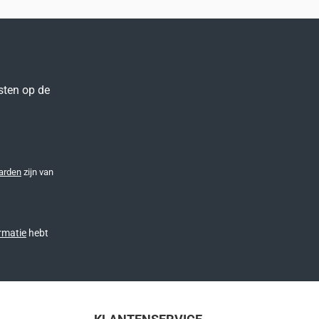
sten op de
arden
zijn van
rmatie
hebt