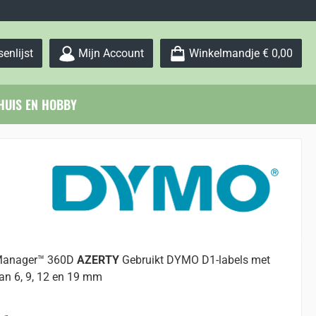
Je hebt 0 items op je verlanglijstje
enlijst
Mijn Account
Winkelmandje
€ 0,00
HUIS EN HOBBY
Manager™ 360D
AZERTY
Gebruikt DYMO D1-labels met
an 6, 9, 12 en 19 mm
: