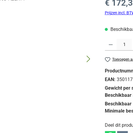
€ 172,
Prijzen incl. B
Beschikbaar
Producthoeveelh
Toevoegen aa
Productnum
EAN:
350117
Gewicht per 
Beschikbaar 
Beschikbaar 
Minimale bes
Deel dit produ