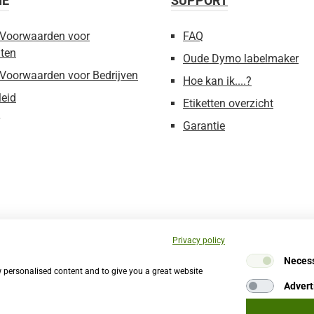
IE
SUPPORT
Voorwaarden voor
FAQ
ten
Oude Dymo labelmaker
Voorwaarden voor Bedrijven
Hoe kan ik....?
leid
Etiketten overzicht
Garantie
Privacy policy
Neces
w personalised content and to give you a great website
Advert
Website