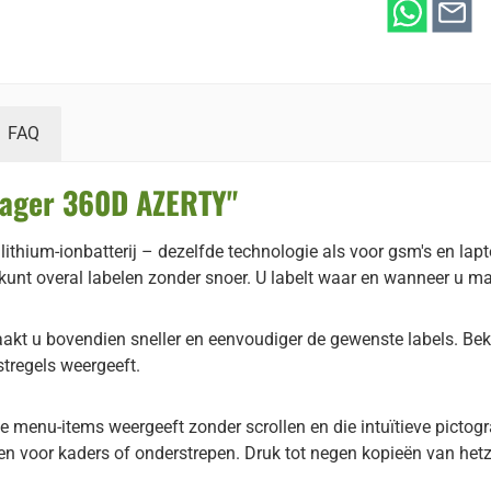
FAQ
nager 360D AZERTY"
ium-ionbatterij – dezelfde technologie als voor gsm's en lap
kunt overal labelen zonder snoer. U labelt waar en wanneer u ma
kt u bovendien sneller en eenvoudiger de gewenste labels. Bekij
tregels weergeeft.
lle menu-items weergeeft zonder scrollen en die intuïtieve picto
ijlen voor kaders of onderstrepen. Druk tot negen kopieën van het