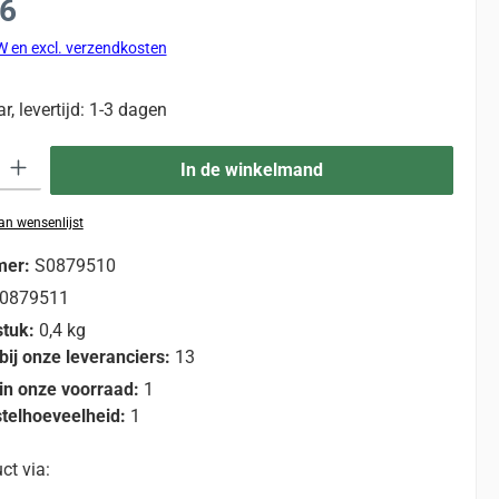
36
TW en excl. verzendkosten
, levertijd: 1-3 dagen
eid: Voer de gewenste hoeveelheid in of gebruik de knoppen om de hoevee
In de winkelmand
n wensenlijst
mer:
S0879510
0879511
stuk:
0,4 kg
bij onze leveranciers:
13
in onze voorraad:
1
telhoeveelheid:
1
ct via: