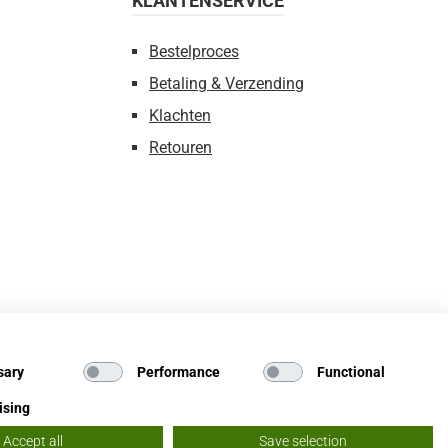
KLANTENSERVICE
Bestelproces
Betaling & Verzending
Klachten
Retouren
sary
Performance
Functional
ising
Accept all
Save selection