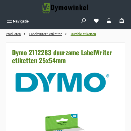
Ga naar de hoofdinhoud
Je hebt 0 items op j
Navigatie
Producten
LabelWriter™ etiketten
Durable etiketten
Dymo 2112283 duurzame LabelWriter
etiketten 25x54mm
Sla de afbeeldingengalerij over