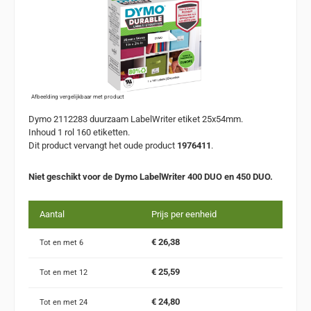
Afbeelding vergelijkbaar met product
Dymo 2112283 duurzaam LabelWriter etiket 25x54mm.
Inhoud 1 rol 160 etiketten.
Dit product vervangt het oude product
1976411
.
Niet geschikt voor de Dymo LabelWriter 400 DUO en 450 DUO.
Aantal
Prijs per eenheid
€ 26,38
Tot en met
6
€ 25,59
Tot en met
12
€ 24,80
Tot en met
24