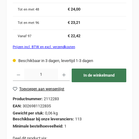
€ 24,00
Tot en met
48
€ 23,21
Tot en met
96
€ 22,42
Vanaf
97
Prijzen incl. BTW en excl. verzendkosten
Beschikbaar in 3 dagen, levertijd 1-3 dagen
Producthoeveelheid: Voer de gewenste hoeveelheid in of gebruik de knoppen om de
In de winkelmand
Toevoegen aan wensenlijst
Productnummer:
2112283
EAN:
3026981122835
Gewicht per stuk:
0,06 kg
Beschikbaar bij onze leveranciers:
113
Minimale bestelhoeveelheid:
1
Deel dit product via: